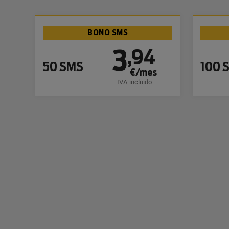
BONO SMS
3
,
94
50 SMS
100 
€/mes
IVA incluido