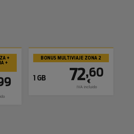
ZA +
BONUS MULTIVIAJE ZONA 2
NA +
72
,
60
1 GB
99
€
IVA incluido
ido