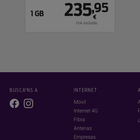
235
,
95
1 GB
€
IVA incluido
BUSCA'NS A
INTERNET
Móvil
Internet 4G
Fibra
Antenas
Empresas