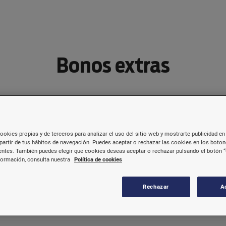
Bonos extras
r alguno de estos bonos para complementar tu tarifa,
30
o envianoes un correo a
info@bonarea-telecom.c
ookies propias y de terceros para analizar el uso del sitio web y mostrarte publicidad en 
partir de tus hábitos de navegación. Puedes aceptar o rechazar las cookies en los boto
ntes. También puedes elegir que cookies deseas aceptar o rechazar pulsando el botón “
formación, consulta nuestra
Política de cookies
Rechazar
A
Bonus
nacionales