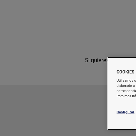
Si quieres contrata
0
COOKIES
Utilizamos c
elaborado a 
correspondie
Para más in
Configurar