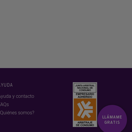
AYUDA
Ayuda y contacto
FAQs
¿Quiénes somos?
LLÁMAME
GRATIS