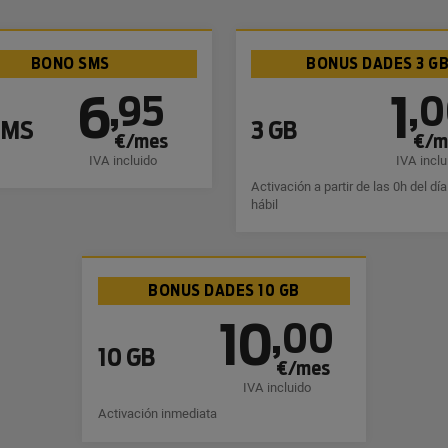
BONO SMS
BONUS DADES 3 G
6
1
,
95
,
0
SMS
3 GB
€/mes
€/m
IVA incluido
IVA inclu
Activación a partir de las 0h del dí
hábil
BONUS DADES 10 GB
10
,
00
10 GB
€/mes
IVA incluido
Activación inmediata