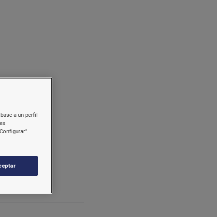
e preguntas
base a un perfil
nes
Configurar”.
ceptar