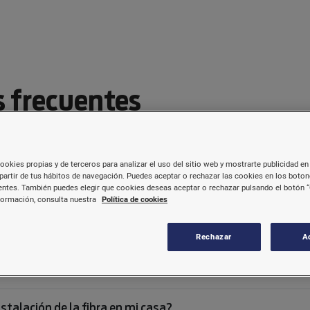
 frecuentes
lema o necesitas más información, hay un apartado d
ookies propias y de terceros para analizar el uso del sitio web y mostrarte publicidad en 
contactar con nosotros de distintas formas.
partir de tus hábitos de navegación. Puedes aceptar o rechazar las cookies en los boto
ntes. También puedes elegir que cookies deseas aceptar o rechazar pulsando el botón “
formación, consulta nuestra
Política de cookies
Router 4G
Antenas
Rechazar
A
ne permanencia?
stalación de la fibra en mi casa?