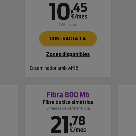
10
,
45
€/mes
IVA inclòs
CONTRACTA-LA
Zones disponibles
Encaminador amb wifi 6
Fibra 800 Mb
Fibra òptica simètrica
6 mesos de permanència
21
,
78
€/mes