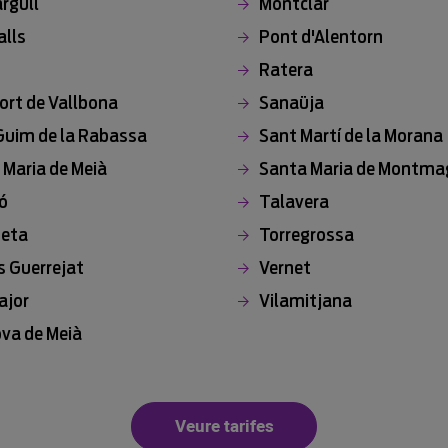
rgull
Montclar
alls
Pont d'Alentorn
t
Ratera
ort de Vallbona
Sanaüja
Guim de la Rabassa
Sant Martí de la Morana
 Maria de Meià
Santa Maria de Montmag
ó
Talavera
feta
Torregrossa
s Guerrejat
Vernet
ajor
Vilamitjana
ova de Meià
Veure tarifes