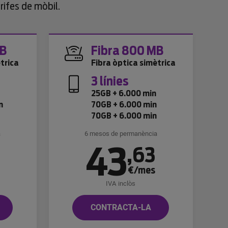
rifes de mòbil.
MB
Fibra 800 MB
trica
Fibra òptica simètrica
3 línies
n
25GB + 6.000 min
n
70GB + 6.000 min
70GB + 6.000 min
a
6 mesos de permanència
43
8
,
63
€/mes
IVA inclòs
CONTRACTA-LA