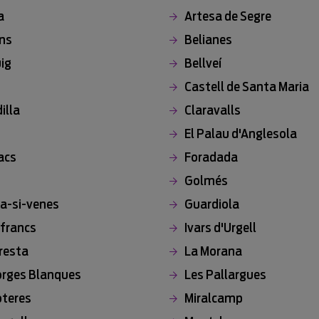
a
Artesa de Segre
ns
Belianes
ig
Bellveí
Castell de Santa Maria
illa
Claravalls
El Palau d'Anglesola
acs
Foradada
Golmés
a-si-venes
Guardiola
francs
Ivars d'Urgell
resta
La Morana
orges Blanques
Les Pallargues
teres
Miralcamp