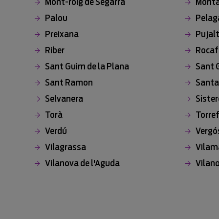
Mont-roig de Segarra
Monta
Palou
Pelag
Preixana
Pujal
Riber
Rocaf
Sant Guim de la Plana
Sant 
Sant Ramon
Santa
Selvanera
Sister
Torà
Torre
Verdú
Vergó
Vilagrassa
Vilam
Vilanova de l'Aguda
Vilan