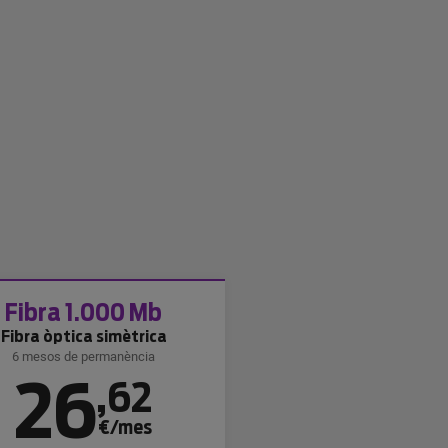
Fibra 1.000 Mb
Fibra òptica simètrica
6 mesos de permanència
26
,
62
€/mes