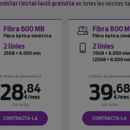
istar i instal·lació gratuïta
en totes les nostres ta
Fibra 600 MB
Fibra 800 
Fibra òptica simètrica
Fibra òptica simè
2 línies
2 línies
25GB + 6.000 min
70GB + 6.000 mi
120GB + 6.000 mi
6 mesos de permanència
6 mesos de permanènci
28
39
,
84
,
6
€/mes
€/mes
IVA inclòs
IVA inclòs
CONTRACTA-LA
CONTRACTA-LA