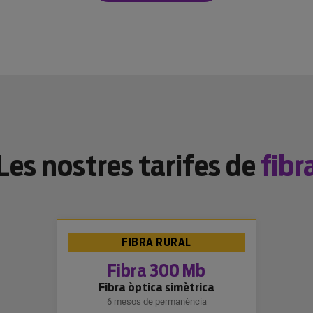
Les nostres tarifes de
fibr
FIBRA RURAL
Fibra 300 Mb
Fibra òptica simètrica
6 mesos de permanència