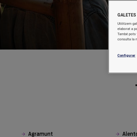
GALETES
Utilitzem gal
elaborat a p
També pots t
consulta la 
Configurar
Agramunt
Alent