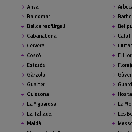
Anya
Arbec
Baldomar
Barbe
Bellcaire d'Urgell
Bellpu
Cabanabona
Calaf
Cervera
Ciutad
Coscó
El Llor
Estaràs
Florej
Gàrzola
Gàver
Gualter
Guard
Guissona
Hosta
La Figuerosa
La Flo
La Tallada
Les B
Maldà
Masso