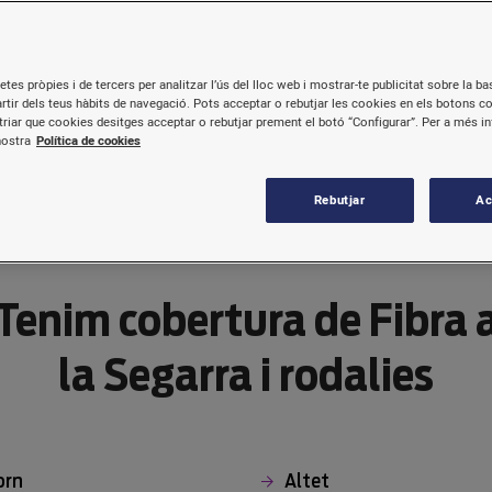
Tarifes Fibra
Tarifes Fi
etes pròpies i de tercers per analitzar l’ús del lloc web i mostrar-te publicitat sobre la bas
artir dels teus hàbits de navegació. Pots acceptar o rebutjar les cookies en els botons c
riar que cookies desitges acceptar o rebutjar prement el botó “Configurar”. Per a més i
nostra
Política de cookies
Rebutjar
Ac
Tenim cobertura de Fibra 
la Segarra i rodalies
orn
Altet