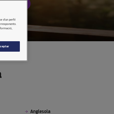
bra + Mòbil
e d’un perfil
orresponents.
nformació,
ceptar
a
Anglesola