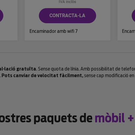
IVA inclòs
CONTRACTA-LA
Encaminador amb wifi 7
Encam
l·lació gratuïta
. Sense quota de línia. Amb possibilitat de telefo
.
Pots canviar de velocitat fàcilment,
sense cap modificació en l
nostres paquets de
mòbil +