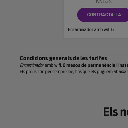
IVA inclòs
CONTRACTA-LA
Encaminador amb wifi 6
Condicions generals de les tarifes
Encaminador
amb wifi.
6 mesos de permanència i insta
Els preus són per sempre; bé, fins que els puguem abaixar
Els 