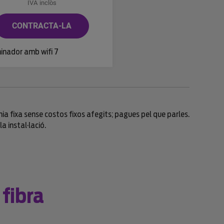
IVA inclòs
CONTRACTA-LA
inador amb wifi 7
nia fixa sense costos fixos afegits; pagues pel que parles.
a instal·lació.
 fibra