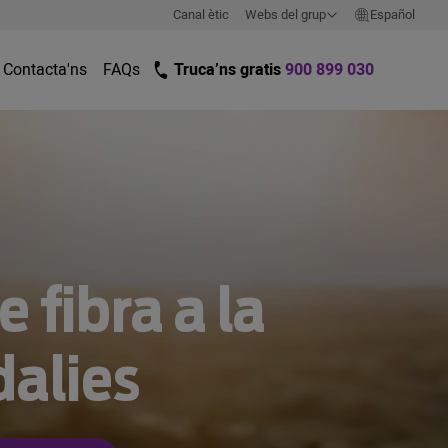
Canal ètic
Webs del grup
Español
Contacta'ns
FAQs
Truca’ns gratis
900 899 030
 fibra a la
dalies