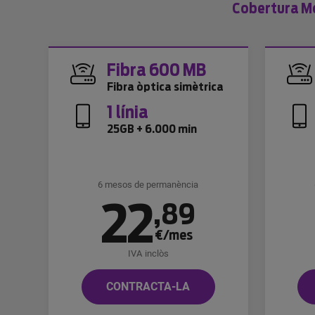
Cobertura Mov
Fibra 600 MB
Fibra òptica simètrica
1 línia
25GB + 6.000 min
6 mesos de permanència
22
,
89
€/mes
IVA inclòs
CONTRACTA-LA