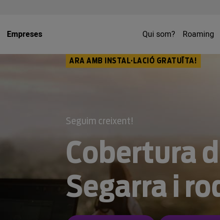
Empreses
Qui som?
Roaming
ARA AMB INSTAL·LACIÓ GRATUÏTA!
Seguim creixent!
Cobertura de
Segarra i ro