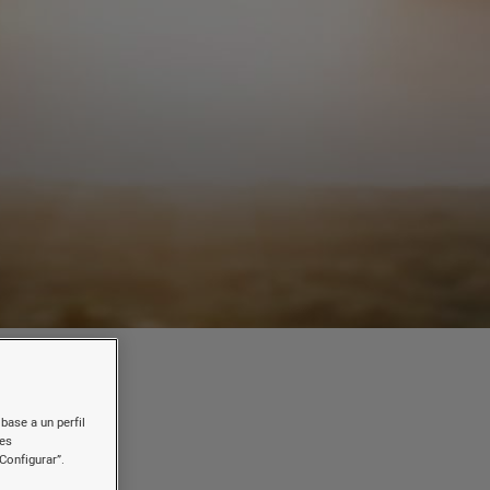
base a un perfil
nes
a
Configurar”.