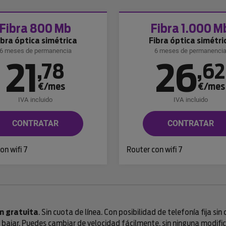
Fibra 800 Mb
Fibra 1.000 M
ibra óptica simétrica
Fibra óptica simétri
6 meses de permanencia
6 meses de permanenci
21
26
,
78
,
62
€/mes
€/mes
IVA incluido
IVA incluido
CONTRATAR
CONTRATAR
on wifi 7
Router con wifi 7
n gratuita
. Sin cuota de línea. Con posibilidad de telefonía fija si
ajar. Puedes cambiar de velocidad fácilmente, sin ninguna modifica