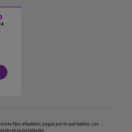
b
ca
a
n costes fijos añadidos; pagas por lo que hablas. Los
ción en la instalación.