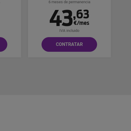
a
6 meses de permanencia
43
8
,
63
€/mes
IVA incluido
CONTRATAR