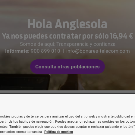
Hola Anglesola
Ya nos puedes contratar por sólo 16,94 €
Somos de aquí: Transparencia y confianza
Infórmate:
900 899 010
|
info@bonarea-telecom.com
Consulta otras poblaciones
ookies propias y de terceros para analizar el uso del sitio web y mostrarte publicidad en 
partir de tus hábitos de navegación. Puedes aceptar o rechazar las cookies en los boto
Les nostres tarifes de
fibr
ntes. También puedes elegir que cookies deseas aceptar o rechazar pulsando el botón “
formación, consulta nuestra
Política de cookies