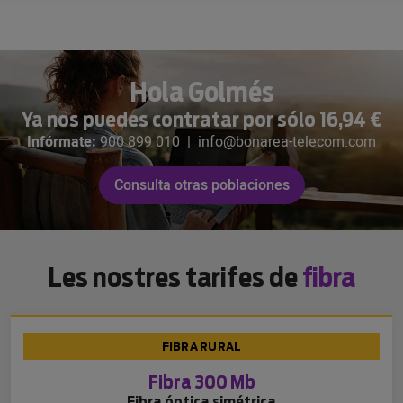
Hola Golmés
Ya nos puedes contratar por sólo 16,94 €
Infórmate:
900 899 010
|
info@bonarea-telecom.com
Consulta otras poblaciones
Les nostres tarifes de
fibra
FIBRA RURAL
Fibra 300 Mb
Fibra óptica simétrica