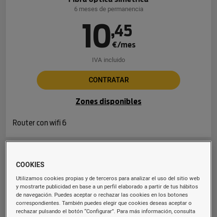
6 meses de permanencia
10
,
45
€/mes
IVA incluido
CONTRATAR
Zones disponibles
Router con wifi 6
Fibra 600 Mb
COOKIES
Fibra óptica simétrica
Utilizamos cookies propias y de terceros para analizar el uso del sitio web
6 meses de permanencia
y mostrarte publicidad en base a un perfil elaborado a partir de tus hábitos
de navegación. Puedes aceptar o rechazar las cookies en los botones
16
,
94
correspondientes. También puedes elegir que cookies deseas aceptar o
rechazar pulsando el botón “Configurar”. Para más información, consulta