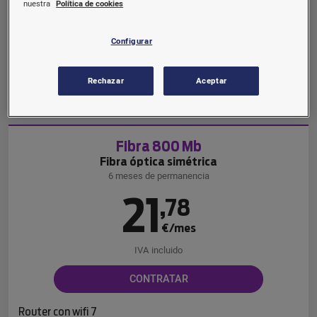
€/mes
nuestra
Política de cookies
IVA incluido
Configurar
CONTRATAR
Rechazar
Aceptar
Router con wifi 6
Fibra 800 Mb
Fibra óptica simétrica
6 meses de permanencia
21
,
78
€/mes
IVA incluido
CONTRATAR
Router con wifi 7