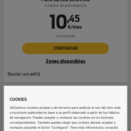
6 meses de permanencia
10
,
45
€/mes
IVA incluido
CONTRATAR
Zones disponibles
Router con wifi 6
Fibra 600 Mb
COOKIES
Fibra óptica simétrica
Utilizamos cookies propias y de terceros para analizar el uso del sitio web
6 meses de permanencia
y mostrarte publicidad en base a un perfil elaborado a partir de tus hábitos
de navegación. Puedes aceptar o rechazar las cookies en los botones
16
,
94
correspondientes. También puedes elegir que cookies deseas aceptar o
rechazar pulsando el botón “Configurar”. Para más información, consulta