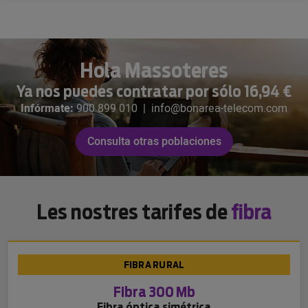
Hola Massoteres
Ya nos puedes contratar por sólo 16,94 €
Infórmate:
900 899 010
|
info@bonarea-telecom.com
Consulta otras poblaciones
Les nostres tarifes de
fibra
FIBRA RURAL
Fibra 300 Mb
Fibra óptica simétrica