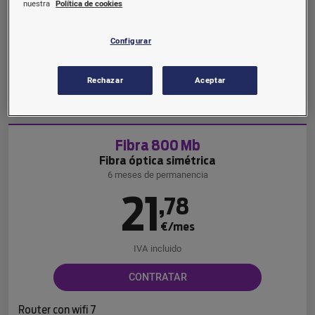
€/mes
nuestra
Política de cookies
IVA incluido
Configurar
CONTRATAR
Rechazar
Aceptar
Router con wifi 6
Fibra 800 Mb
Fibra óptica simétrica
6 meses de permanencia
21
,
78
€/mes
IVA incluido
CONTRATAR
Router con wifi 7