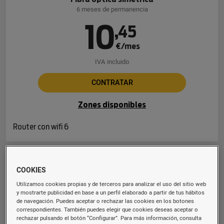
6 meses de permanencia
10
,
45
€/mes
IVA incluido
CONTRATAR
Zones disponibles
Router con wifi 6
Fibra 600 Mb
COOKIES
Fibra óptica simétrica
Utilizamos cookies propias y de terceros para analizar el uso del sitio web
6 meses de permanencia
y mostrarte publicidad en base a un perfil elaborado a partir de tus hábitos
de navegación. Puedes aceptar o rechazar las cookies en los botones
16
,
94
correspondientes. También puedes elegir que cookies deseas aceptar o
rechazar pulsando el botón “Configurar”. Para más información, consulta