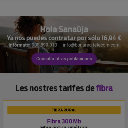
Hola Sanaüja
Ya nos puedes contratar por sólo 16,94 €
Infórmate:
900 899 010
|
info@bonarea-telecom.com
Consulta otras poblaciones
Les nostres tarifes de
fibra
FIBRA RURAL
Fibra 300 Mb
Fibra óptica simétrica