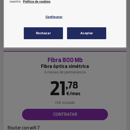
€/mes
nuestra
Política de cookies
IVA incluido
Configurar
CONTRATAR
Rechazar
Aceptar
Router con wifi 6
Fibra 800 Mb
Fibra óptica simétrica
6 meses de permanencia
21
,
78
€/mes
IVA incluido
CONTRATAR
Router con wifi 7