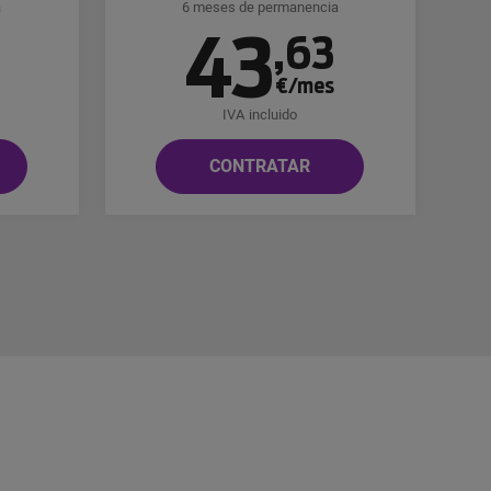
a
6 meses de permanencia
43
8
,
63
€/mes
IVA incluido
CONTRATAR