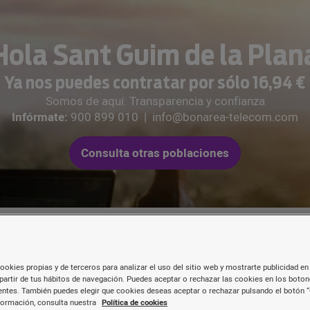
Hola Sant Guim de la Plan
Ya nos puedes contratar por sólo 16,94 €
Somos de aquí: Transparencia y confianza
Infórmate:
900 899 010
|
info@bonarea-telecom.com
Consulta otras poblaciones
ookies propias y de terceros para analizar el uso del sitio web y mostrarte publicidad en 
partir de tus hábitos de navegación. Puedes aceptar o rechazar las cookies en los boto
Les nostres tarifes de
fibr
ntes. También puedes elegir que cookies deseas aceptar o rechazar pulsando el botón “
formación, consulta nuestra
Política de cookies