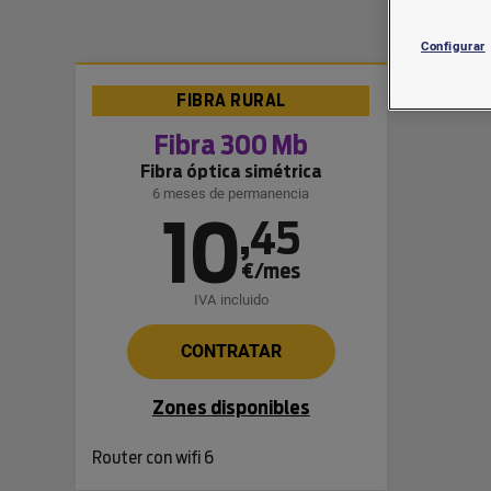
Configurar
FIBRA RURAL
Fibra 300 Mb
Fibra óptica simétrica
6 meses de permanencia
10
,
45
€/mes
IVA incluido
CONTRATAR
Zones disponibles
Router con wifi 6