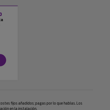
b
ca
a
n costes fijos añadidos; pagas por lo que hablas. Los
ción en la instalación.