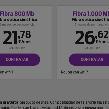
Fibra 800 Mb
Fibra 1.000 M
ibra óptica simétrica
Fibra óptica simétri
6 meses de permanencia
6 meses de permanenci
21
26
,
78
,
62
€/mes
€/mes
IVA incluido
IVA incluido
CONTRATAR
CONTRATAR
on wifi 7
Router con wifi 7
n gratuita
. Sin cuota de línea. Con posibilidad de telefonía fija si
ajar. Puedes cambiar de velocidad fácilmente, sin ninguna modifica