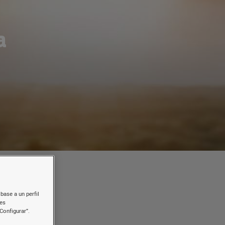
a
base a un perfil
nes
a
Configurar”.