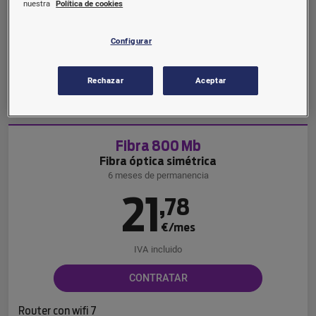
€/mes
nuestra
Política de cookies
IVA incluido
Configurar
CONTRATAR
Rechazar
Aceptar
Router con wifi 6
Fibra 800 Mb
Fibra óptica simétrica
6 meses de permanencia
21
,
78
€/mes
IVA incluido
CONTRATAR
Router con wifi 7