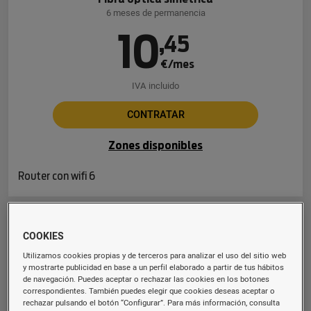
6 meses de permanencia
10
,
45
€/mes
IVA incluido
CONTRATAR
Zones disponibles
Router con wifi 6
Fibra 600 Mb
COOKIES
Fibra óptica simétrica
Utilizamos cookies propias y de terceros para analizar el uso del sitio web
6 meses de permanencia
y mostrarte publicidad en base a un perfil elaborado a partir de tus hábitos
de navegación. Puedes aceptar o rechazar las cookies en los botones
16
,
94
correspondientes. También puedes elegir que cookies deseas aceptar o
rechazar pulsando el botón “Configurar”. Para más información, consulta