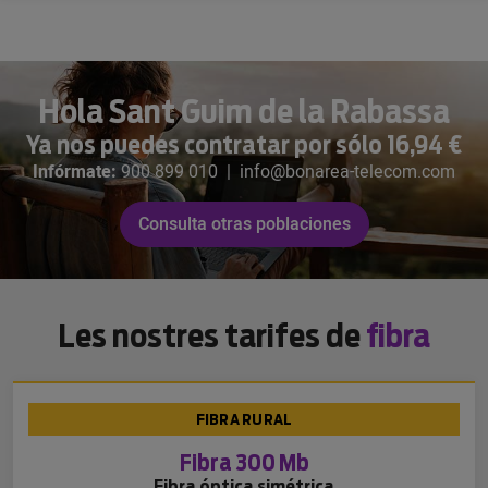
Hola Sant Guim de la Rabassa
Ya nos puedes contratar por sólo 16,94 €
Infórmate:
900 899 010
|
info@bonarea-telecom.com
Consulta otras poblaciones
Les nostres tarifes de
fibra
FIBRA RURAL
Fibra 300 Mb
Fibra óptica simétrica