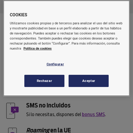
COOKIES
Utilizamos cookies propias y de terceros para analizar el uso del sitio web
Línea móvil con
y mostrarte publicidad en base a un perfil elaborado a partir de tus hábitos
de navegación. Puedes aceptar o rechazar las cookies en los botones
correspondientes. También puedes elegir que cookies deseas aceptar o
rechazar pulsando el botón “Configurar”. Para más información, consulta
nuestra
Política de cookies
Cuando se te acaben los datos
Podrás navegar 1 GB mas a 16 kbps o contratar
Configurar
nuestros
bonos
.
Navegación a velocidad 5G
Rechazar
Aceptar
Cobertura
Movistar
SMS no incluidos
Si lo necesitas, dispones del
bonus SMS
.
Roaming
en la UE