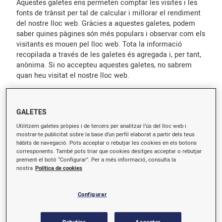
Aquestes galetes ens permeten comptar les visites i les
fonts de trànsit per tal de calcular i millorar el rendiment
del nostre lloc web. Gràcies a aquestes galetes, podem
saber quines pàgines són més populars i observar com els
visitants es mouen pel lloc web. Tota la informació
recopilada a través de les galetes és agregada i, per tant,
anònima. Si no accepteu aquestes galetes, no sabrem
quan heu visitat el nostre lloc web.
Galetes
www.bonarea-telecom.com
de
GALETES
rendiment
_gid
,
_ga
,
_ga_xxxxxxxxxx
Utilitzem galetes pròpies i de tercers per analitzar l’ús del lloc web i
mostrar-te publicitat sobre la base d’un perfil elaborat a partir dels teus
hàbits de navegació. Pots acceptar o rebutjar les cookies en els botons
Pròpies
corresponents. També pots triar que cookies desitges acceptar o rebutjar
prement el botó “Configurar”. Per a més informació, consulta la
Sessió, Sessió, Sessió
nostra
Política de cookies
Configurar
.bonarea-telecom.com
_gid