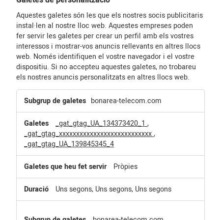
Galetes de personalització
Aquestes galetes són les que els nostres socis publicitaris
instal·len al nostre lloc web. Aquestes empreses poden
fer servir les galetes per crear un perfil amb els vostres
interessos i mostrar-vos anuncis rellevants en altres llocs
web. Només identifiquen el vostre navegador i el vostre
dispositiu. Si no accepteu aquestes galetes, no trobareu
els nostres anuncis personalitzats en altres llocs web.
Galetes
bonarea-telecom.com
de
personalització
_gat_gtag_UA_134373420_1
,
_gat_gtag_xxxxxxxxxxxxxxxxxxxxxxxxxxx
,
_gat_gtag_UA_139845345_4
Pròpies
Uns segons, Uns segons, Uns segons
.bonarea-telecom.com