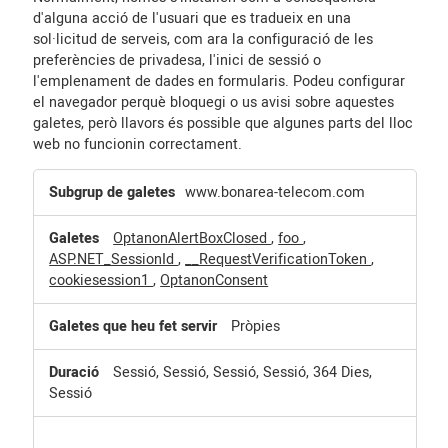
d'alguna acció de l'usuari que es tradueix en una
sol·licitud de serveis, com ara la configuració de les
preferències de privadesa, l'inici de sessió o
l'emplenament de dades en formularis. Podeu configurar
el navegador perquè bloquegi o us avisi sobre aquestes
galetes, però llavors és possible que algunes parts del lloc
web no funcionin correctament.
Galetes
www.bonarea-telecom.com
imprescindibles
OptanonAlertBoxClosed
,
foo
,
ASP.NET_SessionId
,
__RequestVerificationToken
,
cookiesession1
,
OptanonConsent
Pròpies
Sessió, Sessió, Sessió, Sessió, 364 Dies,
Sessió