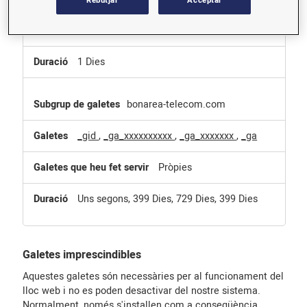
Rebutjar
Acceptar
Pròpies
1 Dies
bonarea-telecom.com
_gid
,
_ga_xxxxxxxxxx
,
_ga_xxxxxxx
,
_ga
Pròpies
Uns segons, 399 Dies, 729 Dies, 399 Dies
Galetes imprescindibles
Aquestes galetes són necessàries per al funcionament del
lloc web i no es poden desactivar del nostre sistema.
Normalment, només s'installen com a conseqüència