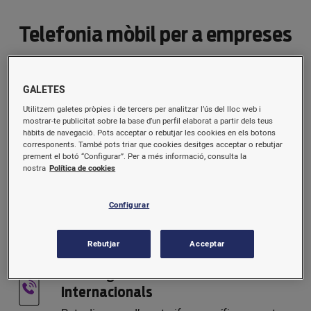
Telefonia mòbil per a empreses
Numeracions curtes
GALETES
Pots sol·licitar una numeració curta para cada un
Utilitzem galetes pròpies i de tercers per analitzar l’ús del lloc web i
mostrar-te publicitat sobre la base d’un perfil elaborat a partir dels teus
dels serveis contractats, això comportarà
hàbits de navegació. Pots acceptar o rebutjar les cookies en els botons
l’assignació d’un rang de números de telèfon
corresponents. També pots triar que cookies desitges acceptar o rebutjar
curts per comunicar-se entre els mòbils com si
prement el botó “Configurar”. Per a més informació, consulta la
nostra
Política de cookies
fossin extensions interiors.
Desviament de trucades
Configurar
Desviament de trucades d’un número mòbil a un
altre número o bé a un fix.
Rebutjar
Acceptar
Minuts gratuïts a 12 destinacions
Internacionals