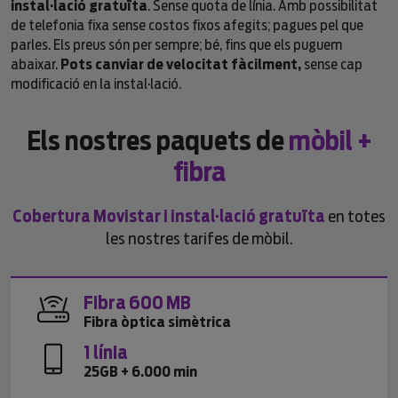
instal·lació gratuïta
. Sense quota de línia. Amb possibilitat
de telefonia fixa sense costos fixos afegits; pagues pel que
parles. Els preus són per sempre; bé, fins que els puguem
abaixar.
Pots canviar de velocitat fàcilment,
sense cap
modificació en la instal·lació.
Els nostres paquets de
mòbil +
fibra
Cobertura Movistar i instal·lació gratuïta
en totes
les nostres tarifes de mòbil.
Fibra 600 MB
Fibra òptica simètrica
1 línia
25GB + 6.000 min