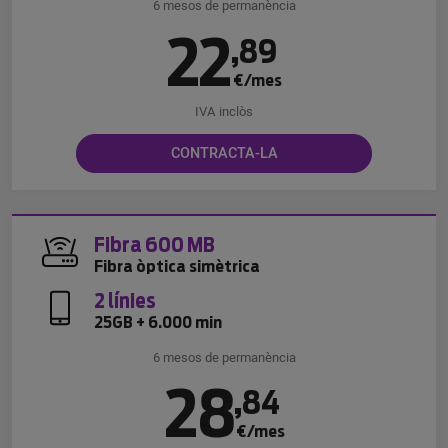
6 mesos de permanència
22
,
89
€/mes
IVA inclòs
CONTRACTA-LA
Fibra 600 MB
Fibra òptica simètrica
2 línies
25GB + 6.000 min
6 mesos de permanència
28
,
84
€/mes