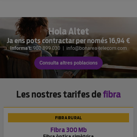
Hola Altet
Ja ens pots contractar per només 16,94 €
Informa't:
900 899 030
|
info@bonarea-telecom.com
Consulta altres poblacions
Les nostres tarifes de
fibra
FIBRA RURAL
Fibra 300 Mb
Fibra òptica simètrica