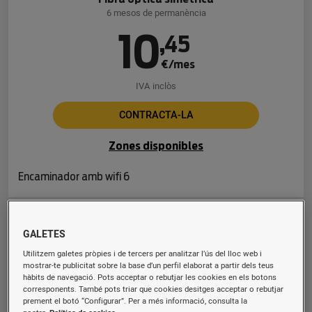
6 mesos de permanència
10
,
45
€/mes
IVA inclòs
CONTRACTA-LA
Zones disponibles
Encaminador amb wifi 6
Fibra 600 Mb
GALETES
Fibra òptica simètrica
Utilitzem galetes pròpies i de tercers per analitzar l’ús del lloc web i
6 mesos de permanència
mostrar-te publicitat sobre la base d’un perfil elaborat a partir dels teus
hàbits de navegació. Pots acceptar o rebutjar les cookies en els botons
16
,
94
corresponents. També pots triar que cookies desitges acceptar o rebutjar
prement el botó “Configurar”. Per a més informació, consulta la