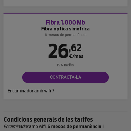
Fibra 1.000 Mb
Fibra òptica simètrica
6 mesos de permanència
26
,
62
€/mes
IVA inclòs
CONTRACTA-LA
Encaminador amb wifi 7
Condicions generals de les tarifes
Encaminador
amb wifi.
6 mesos de permanència i