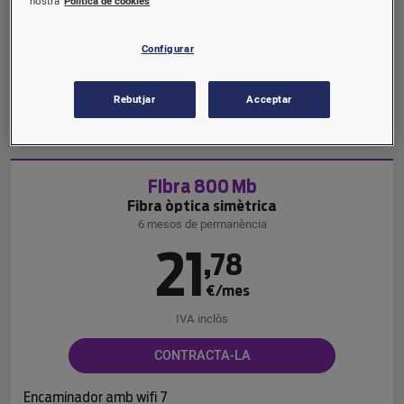
nostra
Política de cookies
€/mes
IVA inclòs
Configurar
CONTRACTA-LA
Rebutjar
Acceptar
Encaminador amb wifi 6
Fibra 800 Mb
Fibra òptica simètrica
6 mesos de permanència
21
,
78
€/mes
IVA inclòs
CONTRACTA-LA
Encaminador amb wifi 7