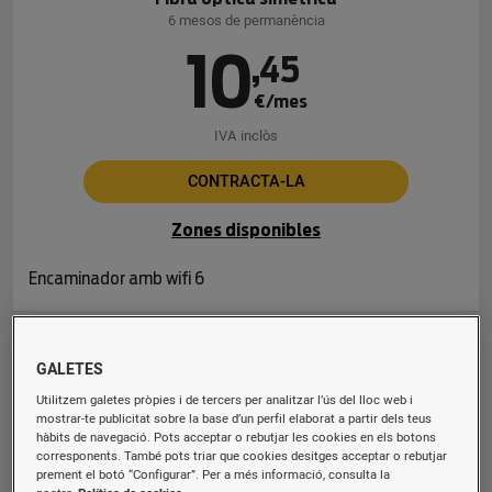
6 mesos de permanència
10
,
45
€/mes
IVA inclòs
CONTRACTA-LA
Zones disponibles
Encaminador amb wifi 6
Fibra 600 Mb
GALETES
Fibra òptica simètrica
Utilitzem galetes pròpies i de tercers per analitzar l’ús del lloc web i
6 mesos de permanència
mostrar-te publicitat sobre la base d’un perfil elaborat a partir dels teus
hàbits de navegació. Pots acceptar o rebutjar les cookies en els botons
16
,
94
corresponents. També pots triar que cookies desitges acceptar o rebutjar
prement el botó “Configurar”. Per a més informació, consulta la