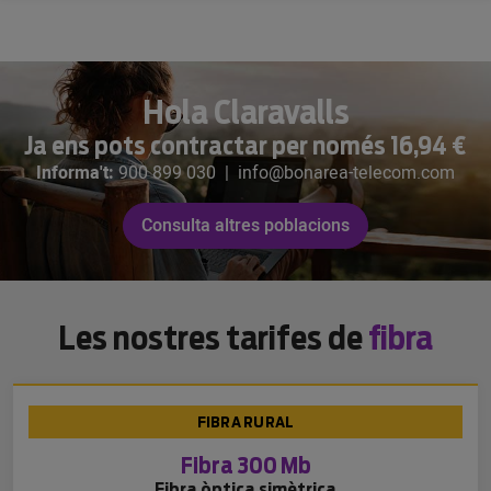
Hola Claravalls
Ja ens pots contractar per només 16,94 €
Informa't:
900 899 030
|
info@bonarea-telecom.com
Consulta altres poblacions
Les nostres tarifes de
fibra
FIBRA RURAL
Fibra 300 Mb
Fibra òptica simètrica