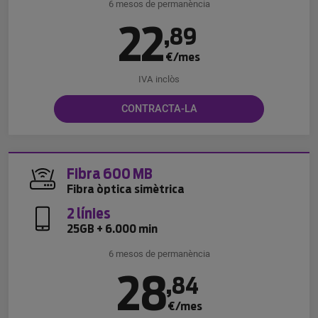
6 mesos de permanència
22
,
89
€/mes
IVA inclòs
CONTRACTA-LA
Fibra 600 MB
Fibra òptica simètrica
2 línies
25GB + 6.000 min
6 mesos de permanència
28
,
84
€/mes