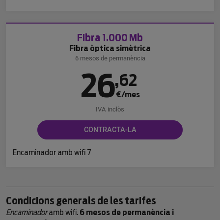
Fibra 1.000 Mb
Fibra òptica simètrica
6 mesos de permanència
26
,
62
€/mes
IVA inclòs
CONTRACTA-LA
Encaminador amb wifi 7
Condicions generals de les tarifes
Encaminador
amb wifi.
6 mesos de permanència i