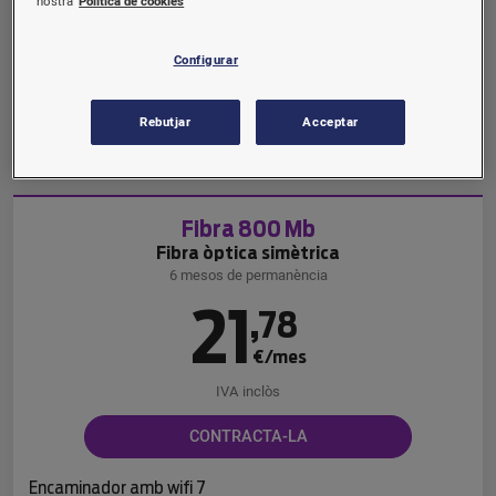
nostra
Política de cookies
€/mes
IVA inclòs
Configurar
CONTRACTA-LA
Rebutjar
Acceptar
Encaminador amb wifi 6
Fibra 800 Mb
Fibra òptica simètrica
6 mesos de permanència
21
,
78
€/mes
IVA inclòs
CONTRACTA-LA
Encaminador amb wifi 7