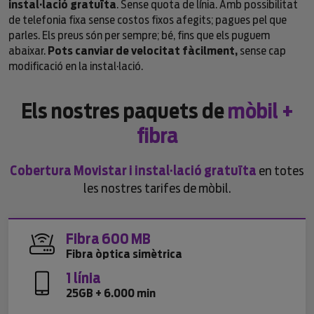
instal·lació gratuïta
. Sense quota de línia. Amb possibilitat
de telefonia fixa sense costos fixos afegits; pagues pel que
parles. Els preus són per sempre; bé, fins que els puguem
abaixar.
Pots canviar de velocitat fàcilment,
sense cap
modificació en la instal·lació.
Els nostres paquets de
mòbil +
fibra
Cobertura Movistar i instal·lació gratuïta
en totes
les nostres tarifes de mòbil.
Fibra 600 MB
Fibra òptica simètrica
1 línia
25GB + 6.000 min